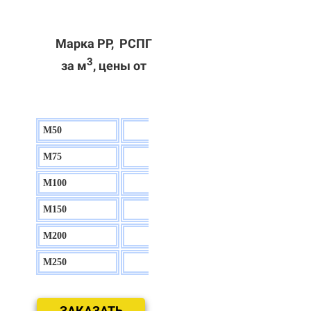
Марка РР, РСПГ
3
за м
, цены от
М50
130 р.
М75
140 р.
М100
150 р.
М150
160 р.
М200
170 р.
М250
180 р.
ЗАКАЗАТЬ