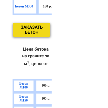
БСГТ
Бетон М300
160 р.
С18/22,5 П2/
П3
ЗАКАЗАТЬ
БЕТОН
Цена бетона
на граните за
3
м
, цены от
Бетон
БСГТ В7,5 П2/
160 р.
М100
П3
Бетон
БСГТ С8/10
165 р.
М150
П2/П3