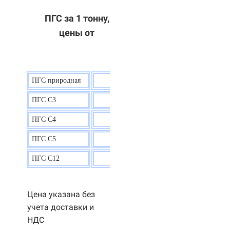
ПГС за 1 тонну,
цены от
ПГС природная
7,5
р.
ПГС С3
9,5 р.
ПГС С4
9,5
р.
ПГС С5
9,3
р.
ПГС С12
9,0
р.
Цена указана без
учета доставки и
НДС