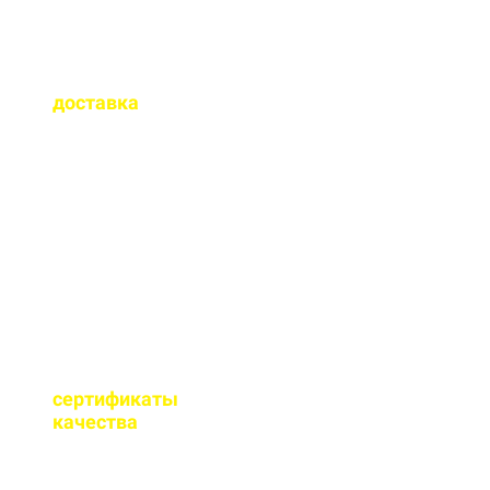
Как быстро
осуществляется
доставка
?
Сроки доставки зависят
от удаленности от РБУ,
времени заказа, и,
обычно, составляет до 1-
2 часов.
Имеются ли
сертификаты
качества
на бетон?
Мы имеем все
необходимые