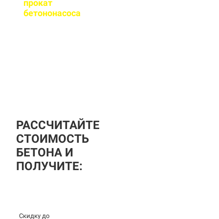
прокат
бетононасоса
?
За дополнительную
плату вы можете
заказать бетононасос,
аренда посуточная, либо
почасовая.
РАССЧИТАЙТЕ
СТОИМОСТЬ
БЕТОНА И
ПОЛУЧИТЕ:
Скидку до