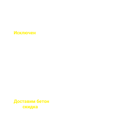
Исключен
недолив или
несоответствие марки
бетона
Все машины проходят
контрольное взвешивание
перед отправкой
Доставим бетон
за 2 часа
или
скидка
на доставку
Большой парк своей
автотехники гарантирует сроки
поставки