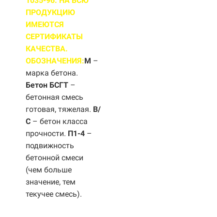
1035-96. НА ВСЮ
ПРОДУКЦИЮ
ИМЕЮТСЯ
СЕРТИФИКАТЫ
КАЧЕСТВА.
ОБОЗНАЧЕНИЯ:
М
–
марка бетона.
Бетон БСГТ
–
бетонная смесь
готовая, тяжелая.
B/
С
– бетон класса
прочности.
П1-4
–
подвижность
бетонной смеси
(чем больше
значение, тем
текучее смесь).