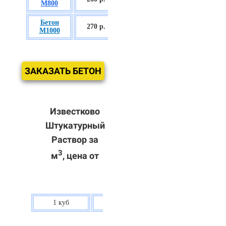
М800
П3
Бетон
БСГТ С60/75
270 р.
М1000
П3
ЗАКАЗАТЬ БЕТОН
Известково
Штукатурный
Раствор за
3
м
, цена от
1 куб
80 р.