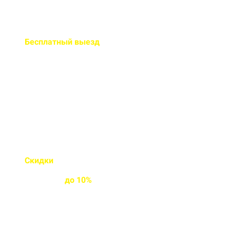
Бесплатный
выезд
специалиста на ваш объект
Правильно рассчитаем объем и
подберем класс прочности
бетона
Скидки
на объемы и
постоянным
клиентам
до
10%
Индивидуальные условия
работы для постоянных
клиентов