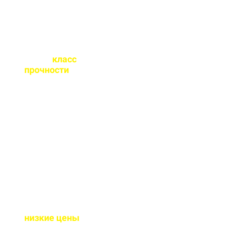
Какой
класс
прочности
бетона
вы выпускаете?
От М100 до М450 - этого
хватает закрыть любые
работы. Если вы не
знаете какой вам нужен
- поможем с выбором.
Почему у вас такие
низкие цены
?