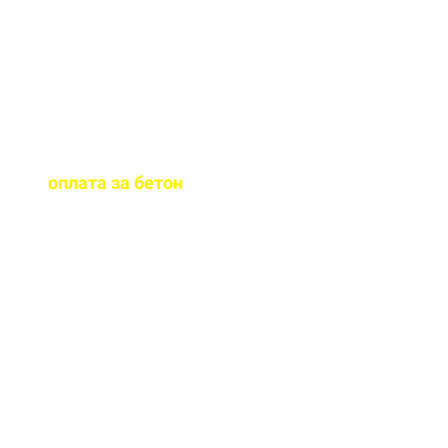
бетона.
Когда
осуществляется
оплата за бетон
?
Оплату можно
осуществить до и,
непосредственно, при
доставке бетона на ваш
объект.
Оказываете ли вы