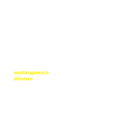
сертификаты качества
на весь бетон,
выпускаемый нашим
заводом.
Помогаете ли с
расчетом
необходимого
объема
?
Конечно, при
необходимости, наш
специалист выезжает
на объект для
точного расчета
бетона.