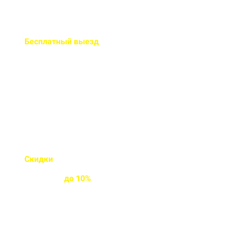
Бесплатный
выезд
специалиста на ваш объект
Правильно рассчитаем объем и
подберем класс прочности
бетона
Скидки
на объемы и
постоянным
клиентам
до
10%
Индивидуальные условия
работы для постоянных
клиентов