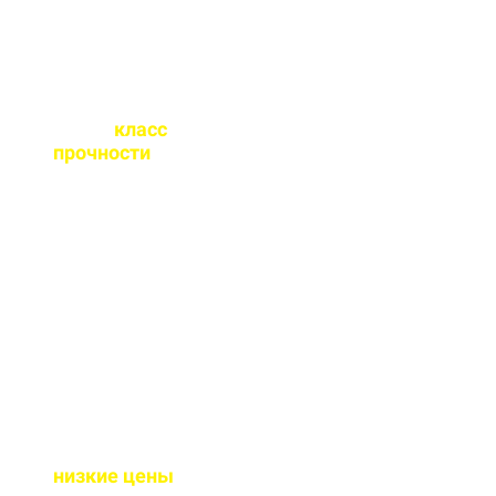
Какой
класс
прочности
бетона
вы выпускаете?
От М100 до М450 - этого
хватает закрыть любые
работы. Если вы не
знаете какой вам нужен
- поможем с выбором.
Почему у вас такие
низкие цены
?