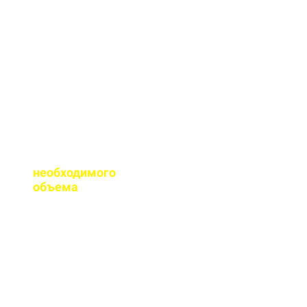
сертификаты качества
на весь бетон,
выпускаемый нашим
заводом.
Помогаете ли с
расчетом
необходимого
объема
?
Конечно, при
необходимости, наш
специалист выезжает
на объект для
точного расчета
бетона.