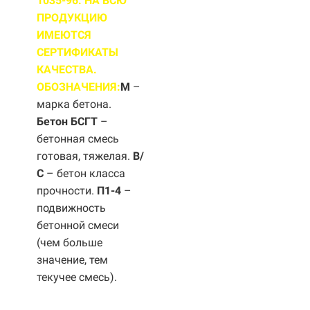
1035-96. НА ВСЮ
ПРОДУКЦИЮ
ИМЕЮТСЯ
СЕРТИФИКАТЫ
КАЧЕСТВА.
ОБОЗНАЧЕНИЯ:
М
–
марка бетона.
Бетон БСГТ
–
бетонная смесь
готовая, тяжелая.
B/
С
– бетон класса
прочности.
П1-4
–
подвижность
бетонной смеси
(чем больше
значение, тем
текучее смесь).