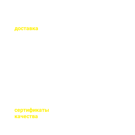
Как быстро
осуществляется
доставка
?
Сроки доставки зависят
от удаленности от РБУ,
времени заказа, и,
обычно, составляет до 1-
2 часов.
Имеются ли
сертификаты
качества
на бетон?
Мы имеем все
необходимые