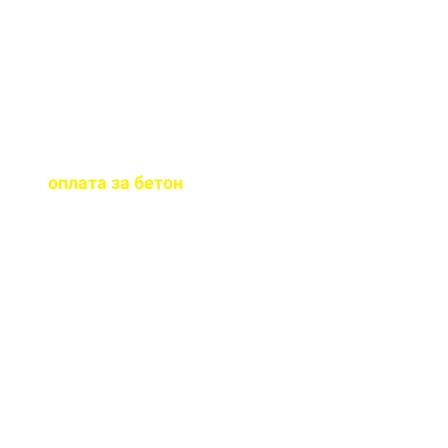
бетона.
Когда
осуществляется
оплата за бетон
?
Оплату можно
осуществить до и,
непосредственно, при
доставке бетона на ваш
объект.
Оказываете ли вы