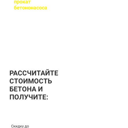
прокат
бетононасоса
?
За дополнительную
плату вы можете
заказать бетононасос,
аренда посуточная, либо
почасовая.
РАССЧИТАЙТЕ
СТОИМОСТЬ
БЕТОНА И
ПОЛУЧИТЕ:
Скидку до