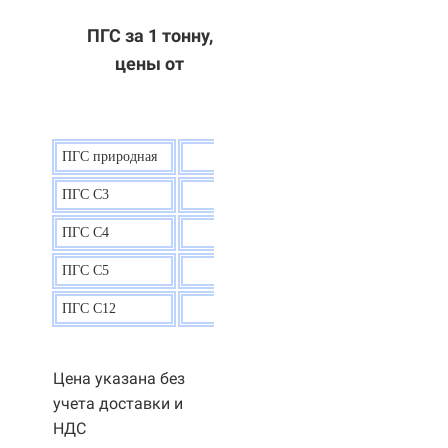
ПГС за 1 тонну,
цены от
ПГС природная
7,5
р.
ПГС С3
9,5 р.
ПГС С4
9,5
р.
ПГС С5
9,3
р.
ПГС С12
9,0
р.
Цена указана без
учета доставки и
НДС