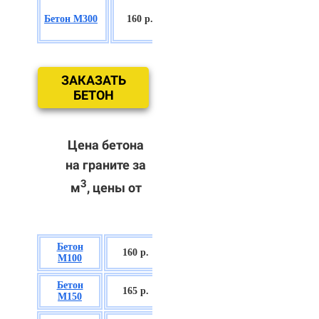
БСГТ
Бетон М300
160 р.
С18/22,5 П2/
П3
ЗАКАЗАТЬ
БЕТОН
Цена бетона
на граните за
3
м
, цены от
Бетон
БСГТ В7,5 П2/
160 р.
М100
П3
Бетон
БСГТ С8/10
165 р.
М150
П2/П3