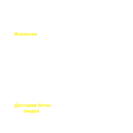
Исключен
недолив или
несоответствие марки
бетона
Все машины проходят
контрольное взвешивание
перед отправкой
Доставим бетон
за 2 часа
или
скидка
на доставку
Большой парк своей
автотехники гарантирует сроки
поставки