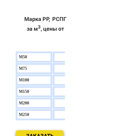
Марка РР, РСПГ
3
за м
, цены от
М50
130 р.
М75
140 р.
М100
150 р.
М150
160 р.
М200
170 р.
М250
180 р.
ЗАКАЗАТЬ