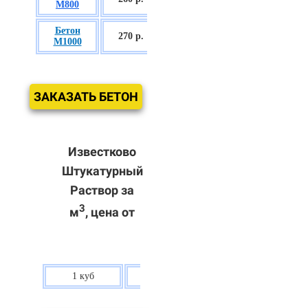
М800
П3
Бетон
БСГТ С60/75
270 р.
М1000
П3
ЗАКАЗАТЬ БЕТОН
Известково
Штукатурный
Раствор за
3
м
, цена от
1 куб
80 р.