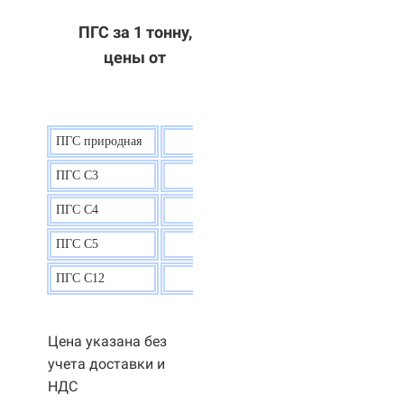
ПГС за 1 тонну,
цены от
ПГС природная
7,5
р.
ПГС С3
9,5 р.
ПГС С4
9,5
р.
ПГС С5
9,3
р.
ПГС С12
9,0
р.
Цена указана без
учета доставки и
НДС