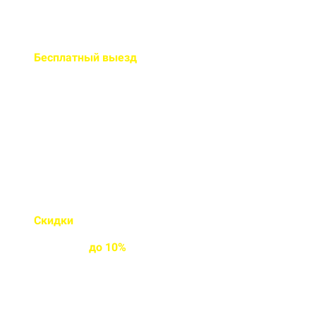
Бесплатный
выезд
специалиста на ваш объект
Правильно рассчитаем объем и
подберем класс прочности
бетона
Скидки
на объемы и
постоянным
клиентам
до
10%
Индивидуальные условия
работы для постоянных
клиентов