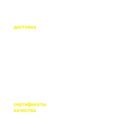
Как быстро
осуществляется
доставка
?
Сроки доставки зависят
от удаленности от РБУ,
времени заказа, и,
обычно, составляет до 1-
2 часов.
Имеются ли
сертификаты
качества
на бетон?
Мы имеем все
необходимые