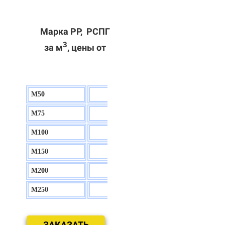
Марка РР, РСПГ
3
за м
, цены от
М50
130 р.
М75
140 р.
М100
150 р.
М150
160 р.
М200
170 р.
М250
180 р.
ЗАКАЗАТЬ