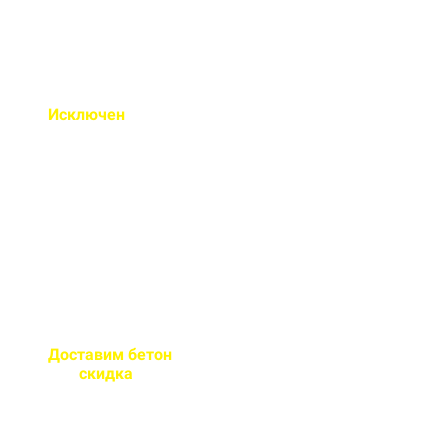
Исключен
недолив или
несоответствие марки
бетона
Все машины проходят
контрольное взвешивание
перед отправкой
Доставим бетон
за 2 часа
или
скидка
на доставку
Большой парк своей
автотехники гарантирует сроки
поставки