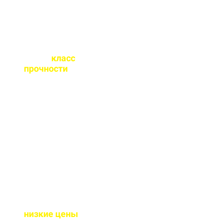
Какой
класс
прочности
бетона
вы выпускаете?
От М100 до М450 - этого
хватает закрыть любые
работы. Если вы не
знаете какой вам нужен
- поможем с выбором.
Почему у вас такие
низкие цены
?