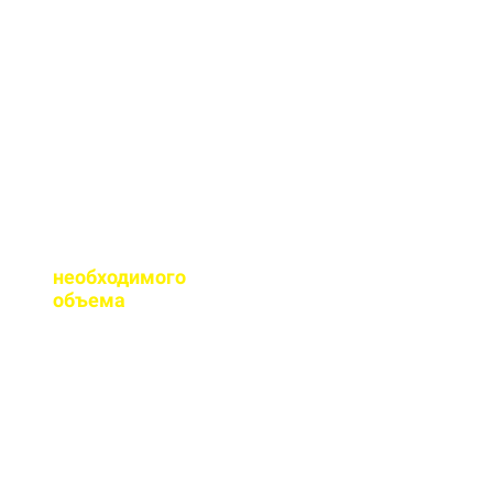
сертификаты качества
на весь бетон,
выпускаемый нашим
заводом.
Помогаете ли с
расчетом
необходимого
объема
?
Конечно, при
необходимости, наш
специалист выезжает
на объект для
точного расчета
бетона.