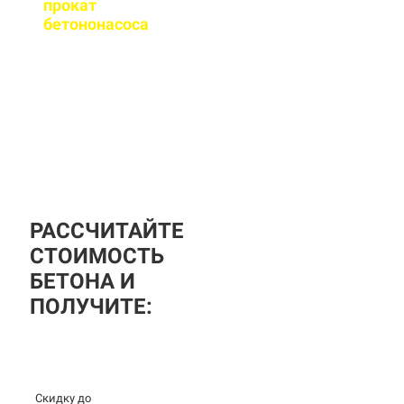
прокат
бетононасоса
?
За дополнительную
плату вы можете
заказать бетононасос,
аренда посуточная, либо
почасовая.
РАССЧИТАЙТЕ
СТОИМОСТЬ
БЕТОНА И
ПОЛУЧИТЕ:
Скидку до