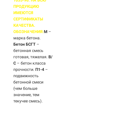
1035-96. НА ВСЮ
ПРОДУКЦИЮ
ИМЕЮТСЯ
СЕРТИФИКАТЫ
КАЧЕСТВА.
ОБОЗНАЧЕНИЯ:
М
–
марка бетона.
Бетон БСГТ
–
бетонная смесь
готовая, тяжелая.
B/
С
– бетон класса
прочности.
П1-4
–
подвижность
бетонной смеси
(чем больше
значение, тем
текучее смесь).