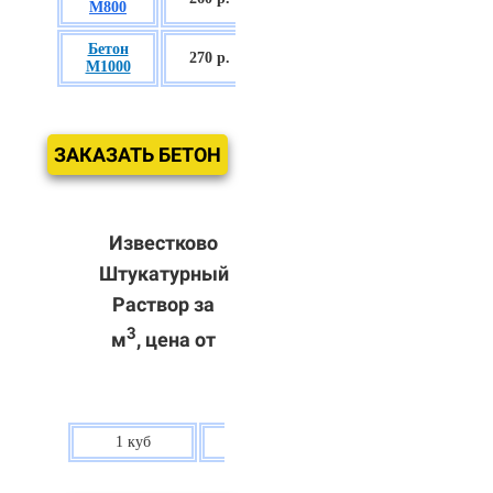
М800
П3
Бетон
БСГТ С60/75
270 р.
М1000
П3
ЗАКАЗАТЬ БЕТОН
Известково
Штукатурный
Раствор за
3
м
, цена от
1 куб
80 р.