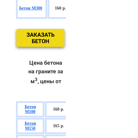
БСГТ
Бетон М300
160 р.
С18/22,5 П2/
П3
ЗАКАЗАТЬ
БЕТОН
Цена бетона
на граните за
3
м
, цены от
Бетон
БСГТ В7,5 П2/
160 р.
М100
П3
Бетон
БСГТ С8/10
165 р.
М150
П2/П3