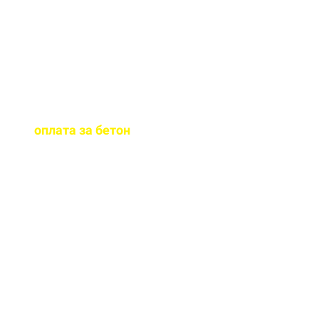
бетона.
Когда
осуществляется
оплата за бетон
?
Оплату можно
осуществить до и,
непосредственно, при
доставке бетона на ваш
объект.
Оказываете ли вы