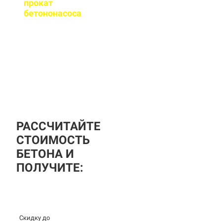
прокат
бетононасоса
?
За дополнительную
плату вы можете
заказать бетононасос,
аренда посуточная, либо
почасовая.
РАССЧИТАЙТЕ
СТОИМОСТЬ
БЕТОНА И
ПОЛУЧИТЕ:
Скидку до