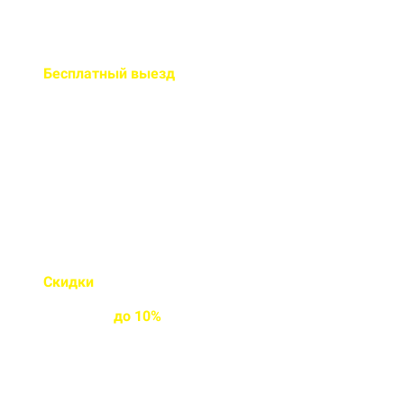
Бесплатный
выезд
специалиста на ваш объект
Правильно рассчитаем объем и
подберем класс прочности
бетона
Скидки
на объемы и
постоянным
клиентам
до
10%
Индивидуальные условия
работы для постоянных
клиентов