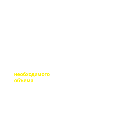
сертификаты качества
на весь бетон,
выпускаемый нашим
заводом.
Помогаете ли с
расчетом
необходимого
объема
?
Конечно, при
необходимости, наш
специалист выезжает
на объект для
точного расчета
бетона.