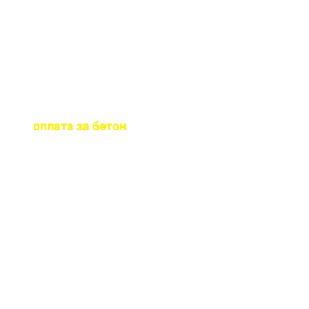
бетона.
Когда
осуществляется
оплата за бетон
?
Оплату можно
осуществить до и,
непосредственно, при
доставке бетона на ваш
объект.
Оказываете ли вы