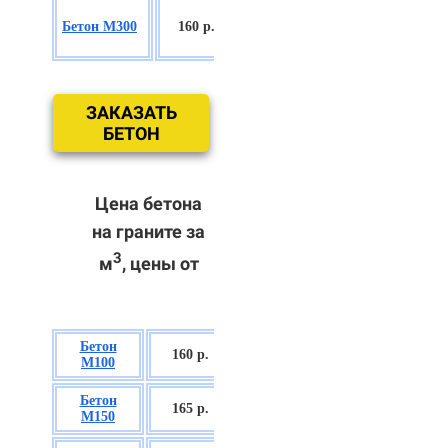
БСГТ
Бетон М300
160 р.
С18/22,5 П2/
П3
ЗАКАЗАТЬ
БЕТОН
Цена бетона
на граните за
3
м
, цены от
Бетон
БСГТ В7,5 П2/
160 р.
М100
П3
Бетон
БСГТ С8/10
165 р.
М150
П2/П3