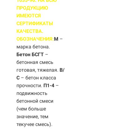
1035-96. НА ВСЮ
ПРОДУКЦИЮ
ИМЕЮТСЯ
СЕРТИФИКАТЫ
КАЧЕСТВА.
ОБОЗНАЧЕНИЯ:
М
–
марка бетона.
Бетон БСГТ
–
бетонная смесь
готовая, тяжелая.
B/
С
– бетон класса
прочности.
П1-4
–
подвижность
бетонной смеси
(чем больше
значение, тем
текучее смесь).