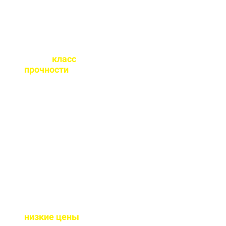
Какой
класс
прочности
бетона
вы выпускаете?
От М100 до М450 - этого
хватает закрыть любые
работы. Если вы не
знаете какой вам нужен
- поможем с выбором.
Почему у вас такие
низкие цены
?