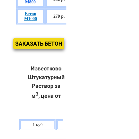
М800
П3
Бетон
БСГТ С60/75
270 р.
М1000
П3
ЗАКАЗАТЬ БЕТОН
Известково
Штукатурный
Раствор за
3
м
, цена от
1 куб
80 р.