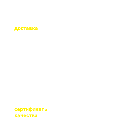
Как быстро
осуществляется
доставка
?
Сроки доставки зависят
от удаленности от РБУ,
времени заказа, и,
обычно, составляет до 1-
2 часов.
Имеются ли
сертификаты
качества
на бетон?
Мы имеем все
необходимые