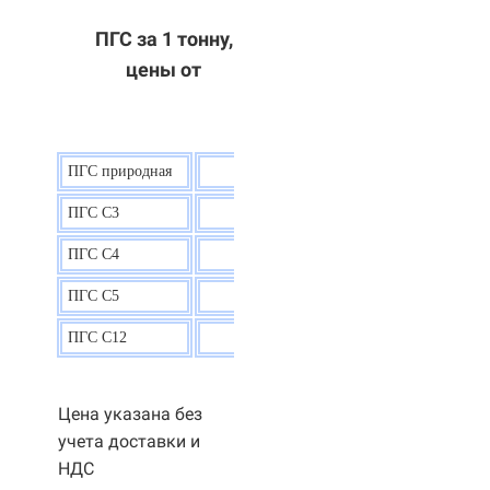
ПГС за 1 тонну,
цены от
ПГС природная
7,5
р.
ПГС С3
9,5 р.
ПГС С4
9,5
р.
ПГС С5
9,3
р.
ПГС С12
9,0
р.
Цена указана без
учета доставки и
НДС