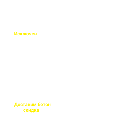
Исключен
недолив или
несоответствие марки
бетона
Все машины проходят
контрольное взвешивание
перед отправкой
Доставим бетон
за 2 часа
или
скидка
на доставку
Большой парк своей
автотехники гарантирует сроки
поставки