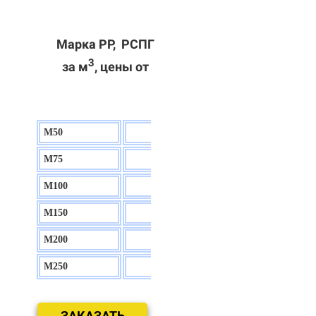
Марка РР, РСПГ
3
за м
, цены от
М50
130 р.
М75
140 р.
М100
150 р.
М150
160 р.
М200
170 р.
М250
180 р.
ЗАКАЗАТЬ