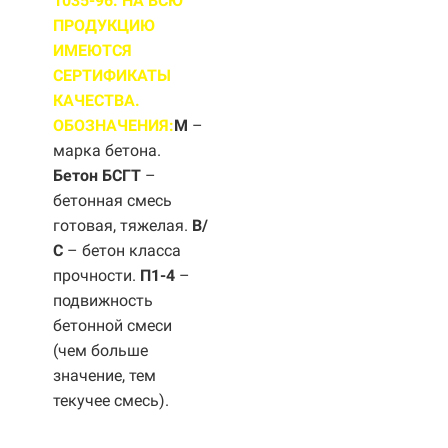
1035-96. НА ВСЮ
ПРОДУКЦИЮ
ИМЕЮТСЯ
СЕРТИФИКАТЫ
КАЧЕСТВА.
ОБОЗНАЧЕНИЯ:
М
–
марка бетона.
Бетон БСГТ
–
бетонная смесь
готовая, тяжелая.
B/
С
– бетон класса
прочности.
П1-4
–
подвижность
бетонной смеси
(чем больше
значение, тем
текучее смесь).