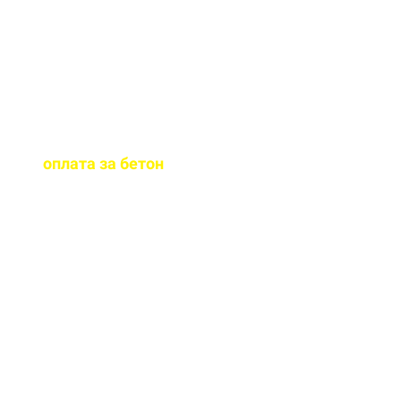
бетона.
Когда
осуществляется
оплата за бетон
?
Оплату можно
осуществить до и,
непосредственно, при
доставке бетона на ваш
объект.
Оказываете ли вы