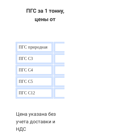
ПГС за 1 тонну,
цены от
ПГС природная
7,5
р.
ПГС С3
9,5 р.
ПГС С4
9,5
р.
ПГС С5
9,3
р.
ПГС С12
9,0
р.
Цена указана без
учета доставки и
НДС