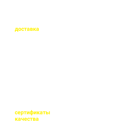
Как быстро
осуществляется
доставка
?
Сроки доставки зависят
от удаленности от РБУ,
времени заказа, и,
обычно, составляет до 1-
2 часов.
Имеются ли
сертификаты
качества
на бетон?
Мы имеем все
необходимые