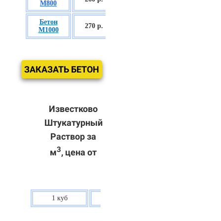
М800
П3
Бетон
БСГТ С60/75
270 р.
М1000
П3
ЗАКАЗАТЬ БЕТОН
Известково
Штукатурный
Раствор за
3
м
, цена от
1 куб
80 р.