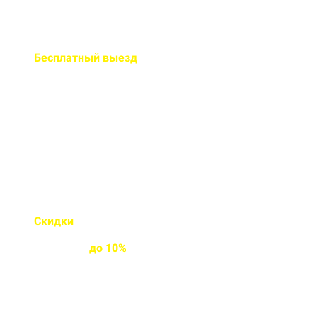
Бесплатный
выезд
специалиста на ваш объект
Правильно рассчитаем объем и
подберем класс прочности
бетона
Скидки
на объемы и
постоянным
клиентам
до
10%
Индивидуальные условия
работы для постоянных
клиентов