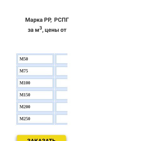
Марка РР, РСПГ
3
за м
, цены от
М50
130 р.
М75
140 р.
М100
150 р.
М150
160 р.
М200
170 р.
М250
180 р.
ЗАКАЗАТЬ