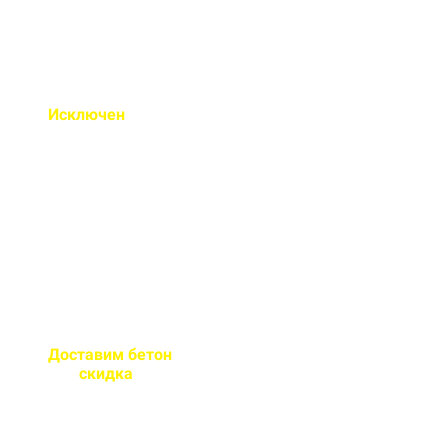
Исключен
недолив или
несоответствие марки
бетона
Все машины проходят
контрольное взвешивание
перед отправкой
Доставим бетон
за 2 часа
или
скидка
на доставку
Большой парк своей
автотехники гарантирует сроки
поставки