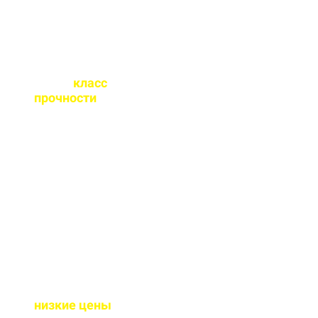
Какой
класс
прочности
бетона
вы выпускаете?
От М100 до М450 - этого
хватает закрыть любые
работы. Если вы не
знаете какой вам нужен
- поможем с выбором.
Почему у вас такие
низкие цены
?