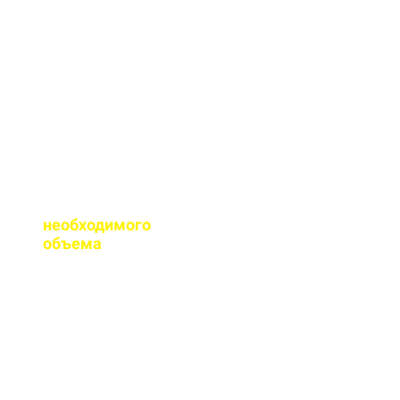
сертификаты качества
на весь бетон,
выпускаемый нашим
заводом.
Помогаете ли с
расчетом
необходимого
объема
?
Конечно, при
необходимости, наш
специалист выезжает
на объект для
точного расчета
бетона.