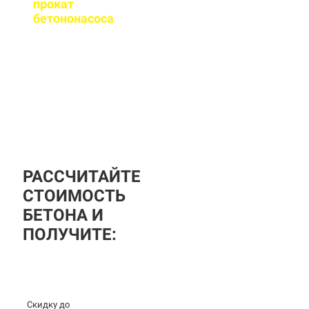
прокат
бетононасоса
?
За дополнительную
плату вы можете
заказать бетононасос,
аренда посуточная, либо
почасовая.
РАССЧИТАЙТЕ
СТОИМОСТЬ
БЕТОНА И
ПОЛУЧИТЕ:
Скидку до