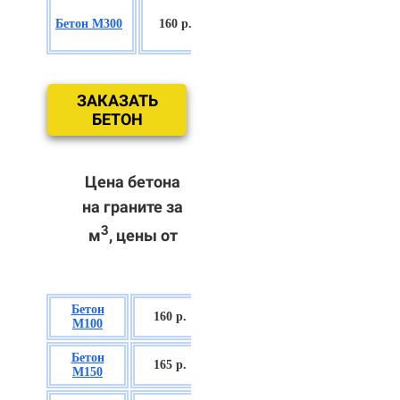
БСГТ
Бетон М300
160 р.
С18/22,5 П2/
П3
ЗАКАЗАТЬ
БЕТОН
Цена бетона
на граните за
3
м
, цены от
Бетон
БСГТ В7,5 П2/
160 р.
М100
П3
Бетон
БСГТ С8/10
165 р.
М150
П2/П3