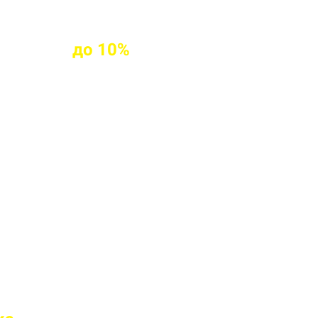
клиентам
до
10%
ых клиентов
твие марки бетона
 перед отправкой