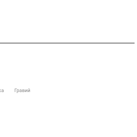
ка
Гравий