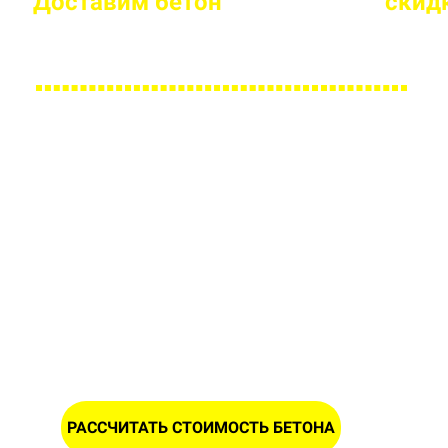
Доставим бетон
за 2 часа
или
скид
Большой парк своей автотехники гарантирует с
Заполните форму и получите
расчет стоимости песка в
Семков Городке
ИМЯ
НОМЕР ТЕЛЕФОНА *
РАССЧИТАТЬ СТОИМОСТЬ БЕТОНА