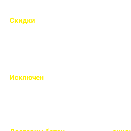
Скидки
на объемы и постоянным 
Индивидуальные условия работы для постоянн
Исключен
недолив или несоответс
Все машины проходят контрольное взвешивание