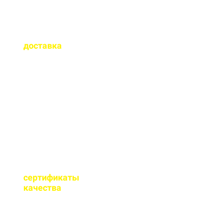
Как быстро
осуществляется
доставка
?
Сроки доставки зависят
от удаленности от РБУ,
времени заказа, и,
обычно, составляет до 1-
2 часов.
Имеются ли
сертификаты
качества
на бетон?
Мы имеем все
необходимые