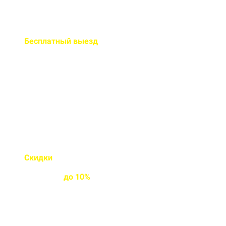
Бесплатный
выезд
специалиста на ваш объект
Правильно рассчитаем объем и
подберем класс прочности
бетона
Скидки
на объемы и
постоянным
клиентам
до
10%
Индивидуальные условия
работы для постоянных
клиентов