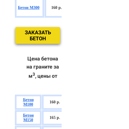
БСГТ
Бетон М300
160 р.
С18/22,5 П2/
П3
ЗАКАЗАТЬ
БЕТОН
Цена бетона
на граните за
3
м
, цены от
Бетон
БСГТ В7,5 П2/
160 р.
М100
П3
Бетон
БСГТ С8/10
165 р.
М150
П2/П3