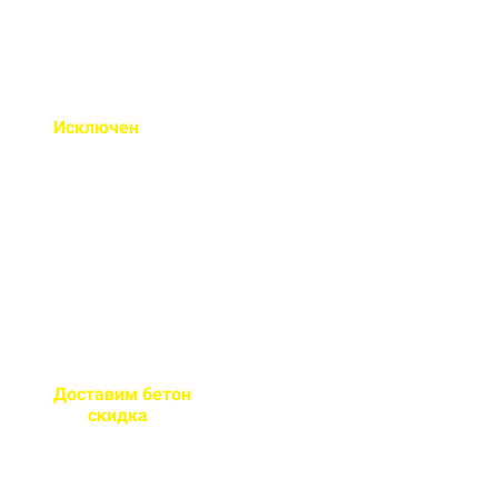
Исключен
недолив или
несоответствие марки
бетона
Все машины проходят
контрольное взвешивание
перед отправкой
Доставим бетон
за 2 часа
или
скидка
на доставку
Большой парк своей
автотехники гарантирует сроки
поставки