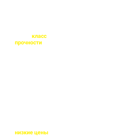
Какой
класс
прочности
бетона
вы выпускаете?
От М100 до М450 - этого
хватает закрыть любые
работы. Если вы не
знаете какой вам нужен
- поможем с выбором.
Почему у вас такие
низкие цены
?