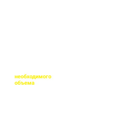
сертификаты качества
на весь бетон,
выпускаемый нашим
заводом.
Помогаете ли с
расчетом
необходимого
объема
?
Конечно, при
необходимости, наш
специалист выезжает
на объект для
точного расчета
бетона.