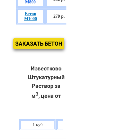
М800
П3
Бетон
БСГТ С60/75
270 р.
М1000
П3
ЗАКАЗАТЬ БЕТОН
Известково
Штукатурный
Раствор за
3
м
, цена от
1 куб
80 р.