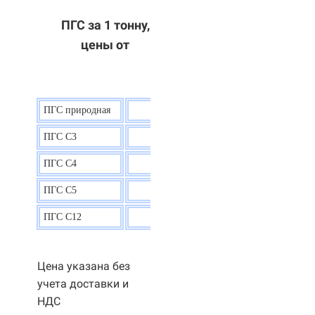
ПГС за 1 тонну,
цены от
ПГС природная
7,5
р.
ПГС С3
9,5 р.
ПГС С4
9,5
р.
ПГС С5
9,3
р.
ПГС С12
9,0
р.
Цена указана без
учета доставки и
НДС