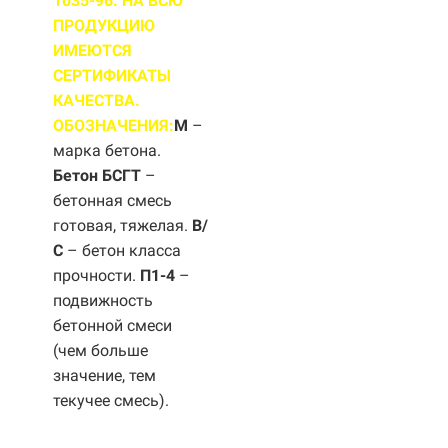
1035-96. НА ВСЮ
ПРОДУКЦИЮ
ИМЕЮТСЯ
СЕРТИФИКАТЫ
КАЧЕСТВА.
ОБОЗНАЧЕНИЯ:
М
–
марка бетона.
Бетон БСГТ
–
бетонная смесь
готовая, тяжелая.
B/
С
– бетон класса
прочности.
П1-4
–
подвижность
бетонной смеси
(чем больше
значение, тем
текучее смесь).