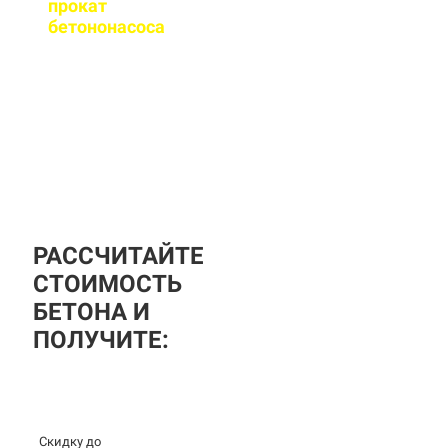
прокат
бетононасоса
?
За дополнительную
плату вы можете
заказать бетононасос,
аренда посуточная, либо
почасовая.
РАССЧИТАЙТЕ
СТОИМОСТЬ
БЕТОНА И
ПОЛУЧИТЕ:
Скидку до