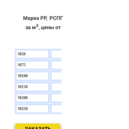
Марка РР, РСПГ
3
за м
, цены от
М50
130 р.
М75
140 р.
М100
150 р.
М150
160 р.
М200
170 р.
М250
180 р.
ЗАКАЗАТЬ