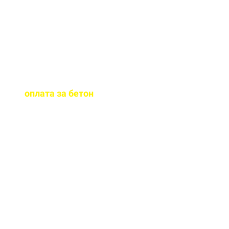
бетона.
Когда
осуществляется
оплата за бетон
?
Оплату можно
осуществить до и,
непосредственно, при
доставке бетона на ваш
объект.
Оказываете ли вы