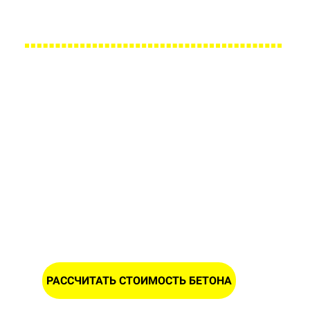
Большой парк своей автотехники гарантирует с
Заполните форму и получите
расчет стоимости песка в
Боровцах
ИМЯ
НОМЕР ТЕЛЕФОНА *
РАССЧИТАТЬ СТОИМОСТЬ БЕТОНА