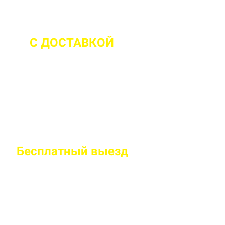
С ДОСТАВКОЙ
ДО 2 ЧАСОВ С М
Бесплатный
выезд
специалиста на
Правильно рассчитаем объем и подберем класс