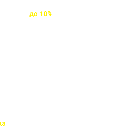
клиентам
до
10%
ых клиентов
твие марки бетона
 перед отправкой
ка
на доставку