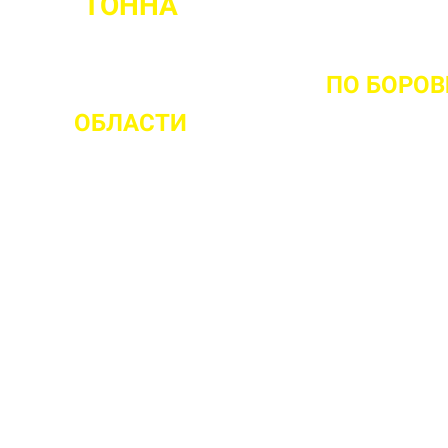
ТОННА
ОМЕНТА ВЫЕЗДА НА ОБЪЕКТ
ПО БОРО
ОБЛАСТИ
 ваш объект
 прочности бетона