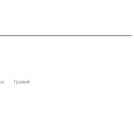
ка
Гравий