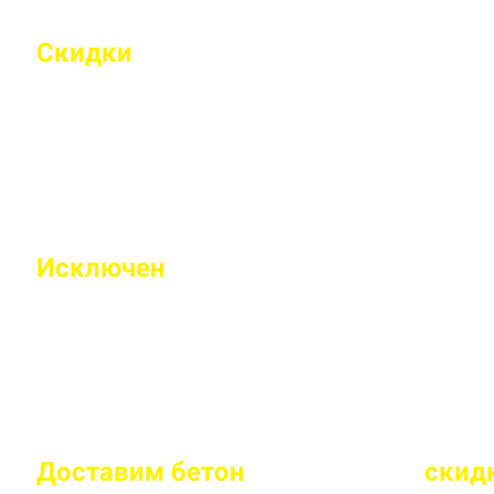
Скидки
на объемы и постоянным 
Индивидуальные условия работы для постоянн
Исключен
недолив или несоответс
Все машины проходят контрольное взвешивание
Доставим бетон
за 2 часа
или
скид